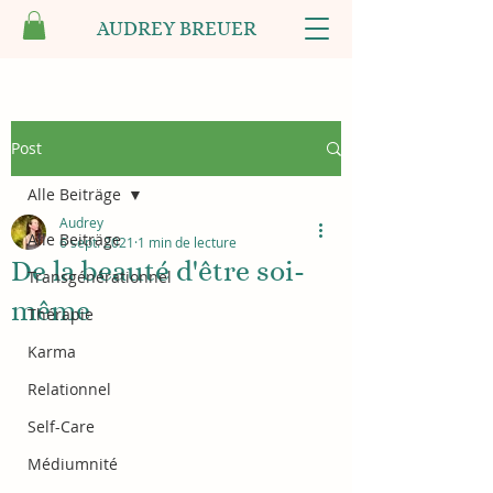
AUDREY BREUER
Post
Alle Beiträge
Audrey
Alle Beiträge
6 sept. 2021
1 min de lecture
De la beauté d'être soi-
Transgénérationnel
même
Thérapie
Karma
Relationnel
Self-Care
Médiumnité