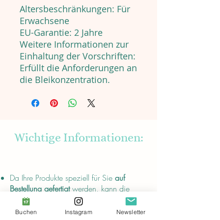
Altersbeschränkungen: Für
Erwachsene
EU-Garantie: 2 Jahre
Weitere Informationen zur
Einhaltung der Vorschriften:
Erfüllt die Anforderungen an
die Bleikonzentration.
Wichtige Informationen:
About
Da Ihre Produkte speziell für Sie
auf
Bestellung gefertigt
werden, kann die
Produktion und der Versand einige Tage
dauern. Das Warten lohnt sich aber,
Buchen
Instagram
Newsletter