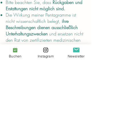
Bitte beachten Sie, dass
Rückgaben und
Erstattungen nicht möglich sind.
Die Wirkung meiner Pentagramme ist
nicht wissenschaftlich belegt,
ihre
Beschreibungen dienen ausschließlich
Unterhaltungszwecken
und ersetzen nicht
den Rat von zertifizierten medizinischen
Fachkräften.
Buchen
Instagram
Newsletter
Konformität
In Übereinstimmung mit der
Allgemeinen
Produktsicherheitsverordnung (GPSR)
gewährleisten Audrey Breuer und SINDEN
VENTURES LIMITED, dass
alle
angebotenen Konsumgüter sicher sind
und den EU-Standards entsprechen.
Bei Fragen oder Bedenken zur
Produktsicherheit wenden Sie sich bitte an