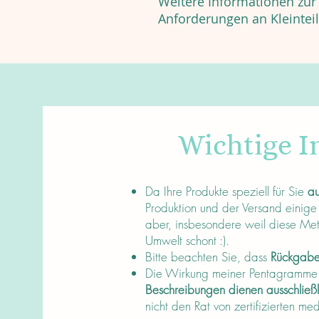
Weitere Informationen zur 
Anforderungen an Kleintei
Wichtige I
About
Da Ihre Produkte speziell für Sie
au
Produktion und der Versand einige
aber, insbesondere weil diese Me
Umwelt schont :).
Bitte beachten Sie, dass
Rückgaben
Die Wirkung meiner Pentagramme is
Beschreibungen dienen ausschließ
nicht den Rat von zertifizierten me