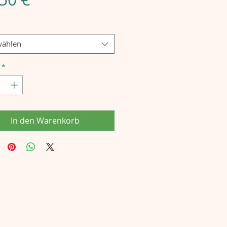
ählen
*
In den Warenkorb