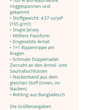
• 100 % Bio-Baumwolle,
ringgesponnen und
gekämmt
• Stoffgewicht: 4,57 oz/yd²
(155 g/m²)
• Single Jersey
• Mittlere Passform
• Eingesetzte Ärmel
• 1×1 Rippenrippe am
Kragen
• Schmale Doppelnadel-
Ziernaht an den Ärmel- und
Saumabschlüssen
• Nackenband aus dem
gleichen Stoff (innen, im
Nacken)
• Rohling aus Bangladesch
Die Größenangaben