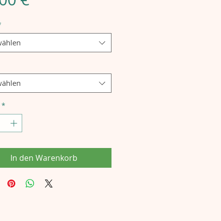
*
ählen
ählen
*
In den Warenkorb