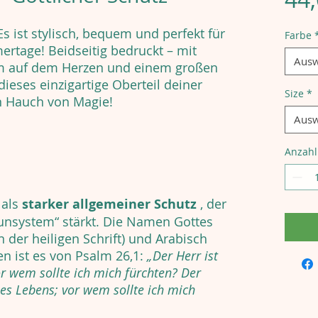
Es ist stylisch, bequem und perfekt für
Farbe
tage! Beidseitig bedruckt – mit
Ausw
m auf dem Herzen und einem großen
dieses einzigartige Oberteil deiner
Size
*
n Hauch von Magie!
Ausw
Anzahl
 als
starker allgemeiner Schutz
, der
unsystem“ stärkt. Die Namen Gottes
in der heiligen Schrift) und Arabisch
n ist es von Psalm 26,1:
„Der Herr ist
or wem sollte ich mich fürchten? Der
nes Lebens; vor wem sollte ich mich