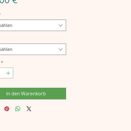
*
ählen
ählen
*
In den Warenkorb