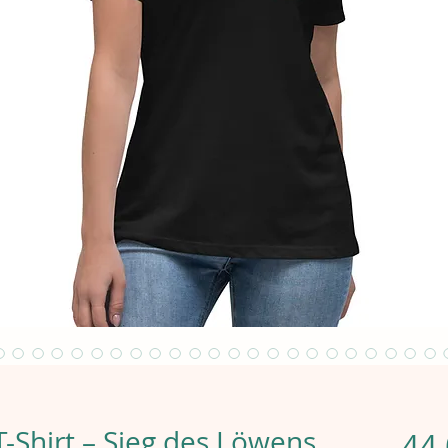
-Shirt – Sieg des Löwens
44,