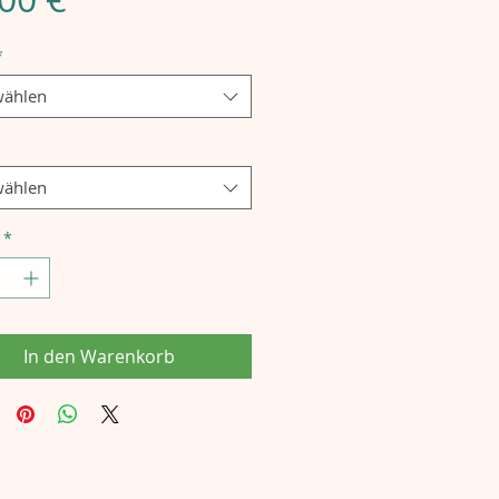
*
ählen
ählen
*
In den Warenkorb