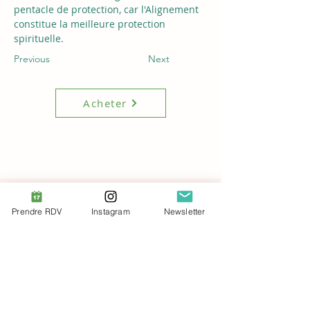
pentacle de protection, car l'Alignement 
constitue la meilleure protection 
spirituelle.
Previous
Next
Acheter
A propos de mes 
Prendre RDV
Instagram
Newsletter
Pentacles
Plus que de l’Art, des symboles 
puissants pour te soutenir dans 
ton évolution