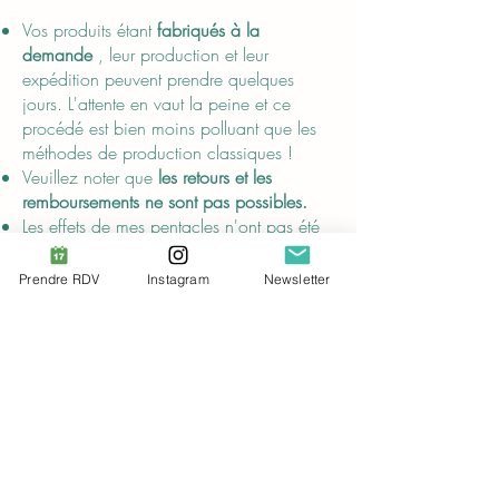
Vos produits étant
fabriqués à la
demande
, leur production et leur
expédition peuvent prendre quelques
jours. L'attente en vaut la peine et ce
procédé est bien moins polluant que les
méthodes de production classiques !
Veuillez noter que
les retours et les
remboursements ne sont pas possibles.
Les effets de mes pentacles n'ont pas été
prouvés scientifiquement ;
leurs
descriptions sont uniquement destinées au
Prendre RDV
Instagram
Newsletter
divertissement
et ne remplacent pas les
conseils de professionnels de la santé
certifiés.
Compliance
Conformément au
Règlement général sur
la sécurité des produits (RGSP)
, Audrey