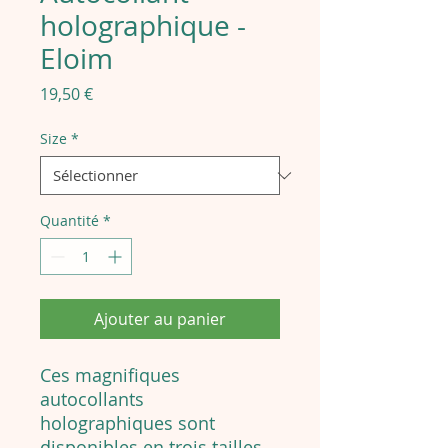
holographique -
Eloim
Prix
19,50 €
Size
*
Quantité
*
Ajouter au panier
Ces magnifiques
autocollants
holographiques sont
disponibles en trois tailles