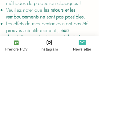
méthodes de production classiques !
Veuillez noter que
les retours et les
remboursements ne sont pas possibles.
Les effets de mes pentacles n'ont pas été
prouvés scientifiquement ;
leurs
descriptions sont uniquement destinées au
divertissement
et ne remplacent pas les
Prendre RDV
Instagram
Newsletter
conseils de professionnels de la santé
certifiés.
Compliance
Conformément au
Règlement général sur
la sécurité des produits (RGSP)
, Audrey
Breuer et SINDEN VENTURES LIMITED
veillent à ce que
tous les produits de
consommation proposés soient sûrs et
conformes aux normes de l'UE.
Pour toute question ou préoccupation