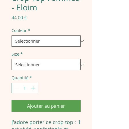
- Eloim
Prix
44,00 €
Couleur
*
Size
*
Quantité
*
Ajouter au panier
J'adore porter ce crop top : il