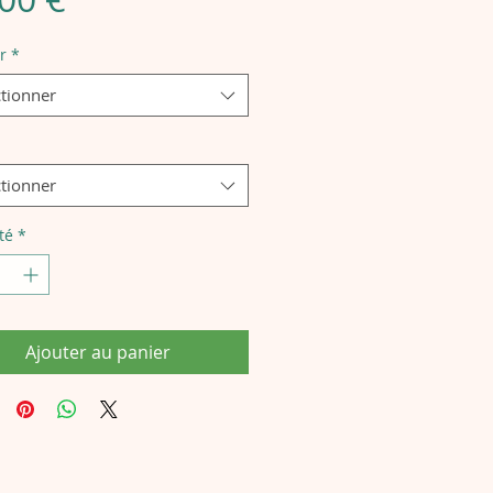
r
*
ctionner
ctionner
té
*
Ajouter au panier