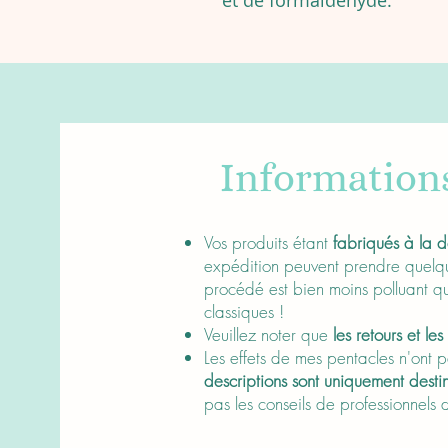
et de formaldéhyde.
Information
About
Vos produits étant
fabriqués à la
expédition peuvent prendre quelque
procédé est bien moins polluant q
classiques !
Veuillez noter que
les retours et l
Les effets de mes pentacles n'ont p
descriptions sont uniquement desti
pas les conseils de professionnels d