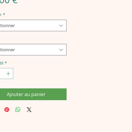
r
*
ctionner
ctionner
té
*
Ajouter au panier