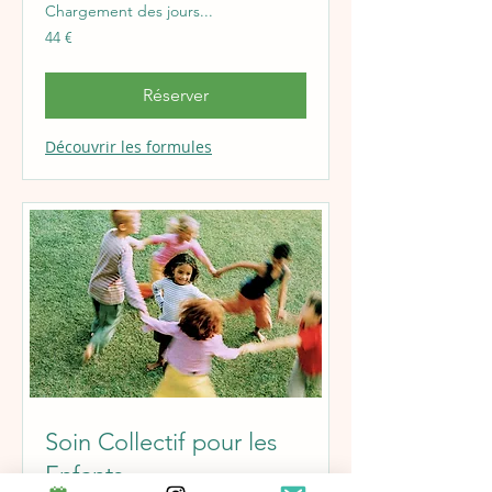
Chargement des jours...
44
44 €
euros
Réserver
Découvrir les formules
Soin Collectif pour les
Enfants