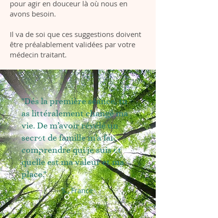
pour agir en douceur là où nous en
avons besoin.
Il va de soi que ces suggestions doivent
être préalablement validées par votre
médecin traitant.
"Dés la première séance, tu
as littéralement changé ma
vie. De m’avoir révélé un
secret de famille m’a fait
comprendre qui je suis et
quelle est ma valeur et ma
place."
S., France